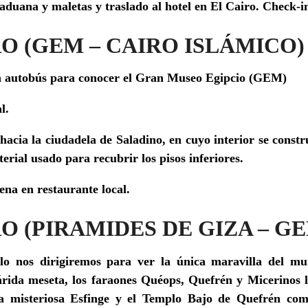
aduana y maletas y traslado al hotel en El Cairo. Check-i
IRO (GEM – CAIRO ISLÁMICO)
en autobús para conocer el Gran Museo Egipcio (GEM)
l.
 hacia la ciudadela de Saladino,
en cuyo interior se const
rial usado para recubrir los pisos inferiores.
Cena en restaurante local.
RO (PIRAMIDES DE GIZA – G
llo nos dirigiremos para ver la única maravilla del mu
árida meseta, los faraones Quéops, Quefrén y Micerinos 
La misteriosa
Esfinge
y el
Templo Bajo de Quefrén
com