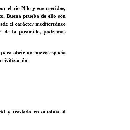
r el río Nilo y sus crecidas,
tico. Buena prueba de ello son
esde el carácter mediterráneo
n de la pirámide, podremos
 para abrir un nuevo espacio
civilización.
id y traslado en autobús al