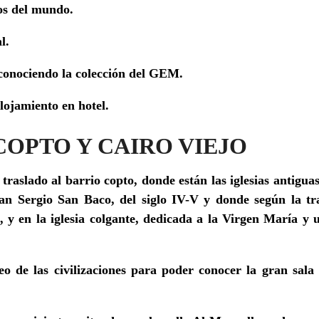
os del mundo.
l.
conociendo la colección del GEM.
lojamiento en hotel.
 COPTO Y CAIRO VIEJO
 traslado al barrio copto,
donde están las iglesias antiguas
San Sergio San Baco, del siglo IV-V y donde según la tra
,
y en la iglesia colgante, dedicada a la Virgen María y 
seo de las civilizaciones para poder conocer la gran sal