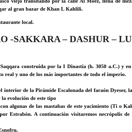
asco viejo transitando por la calle Al Moez, llena de me
legar al gran bazar de Khan L Kahlili.
staurante local.
IRO -SAKKARA – DASHUR – L
 Saqqara construida por la I Dinastía (h. 3050 a.C.) y en
o real y uno de los más importantes de todo el imperio.
el interior de la Pirámide Escalonada del faraón Dyeser, l
a evolución de este tipo
con algunas de las mastabas de este yacimiento (Ti o Ka
or Estrabón. A continuación visitaremos necrópolis de
Esnofru.