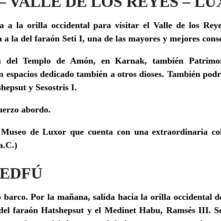
 – VALLE DE LOS REYES – L
a a la orilla occidental para visitar el
Valle de los Re
 a la del faraón
Seti I,
una de las mayores y mejores cons
ta del
Templo de Amón, en Karnak
, también Patrim
n espacios dedicado también a otros dioses. También podr
shepsut y Sesostris I.
uerzo abordo.
l
Museo de Luxor
que cuenta con una extraordinaria co
a.C.)
-EDFÚ
 barco. Por la mañana, salida hacia
la orilla occidental
d
 del faraón Hatshepsut y el Medinet Habu,
Ramsés III.
S