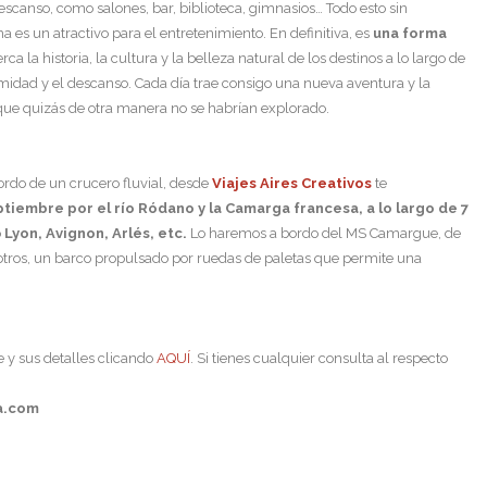
descanso, como salones, bar, biblioteca, gimnasios… Todo esto sin
a es un atractivo para el entretenimiento. En definitiva, es
una forma
a la historia, la cultura y la belleza natural de los destinos a lo largo de
ntimidad y el descanso. Cada día trae consigo una nueva aventura y la
que quizás de otra manera no se habrían explorado.
bordo de un crucero fluvial, desde
Viajes Aires Creativos
te
tiembre por el río Ródano y la Camarga francesa, a lo largo de 7
o
Lyon, Avignon, Arlés, etc.
Lo haremos a bordo del MS Camargue, de
sotros, un barco propulsado por ruedas de paletas que permite una
je y sus detalles clicando
AQUÍ
. Si tienes cualquier consulta al respecto
ra.com