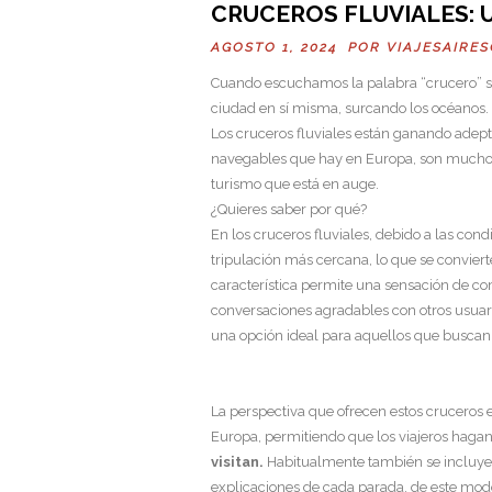
CRUCEROS FLUVIALES: 
AGOSTO 1, 2024 POR
VIAJESAIRE
Cuando escuchamos la palabra “crucero” su
ciudad en sí misma, surcando los océanos.
Los cruceros fluviales están ganando adept
navegables que hay en Europa, son muchos l
turismo que está en auge.
¿Quieres saber por qué?
En los cruceros fluviales, debido a las co
tripulación más cercana, lo que se convier
característica permite una sensación de co
conversaciones agradables con otros usuar
una opción ideal para aquellos que buscan
La perspectiva que ofrecen estos cruceros e
Europa, permitiendo que los viajeros haga
visitan.
Habitualmente también se incluyen 
explicaciones de cada parada, de este modo