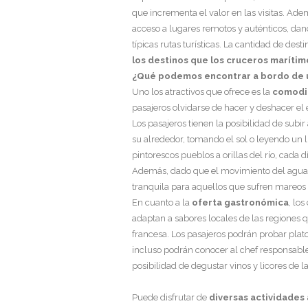
que incrementa el valor en las visitas. Ade
acceso a lugares remotos y auténticos, dan
típicas rutas turísticas. La cantidad de dest
los destinos que los cruceros maríti
¿Qué podemos encontrar a bordo de un
Uno los atractivos que ofrece es la
comodid
pasajeros olvidarse de hacer y deshacer el 
Los pasajeros tienen la posibilidad de subir
su alrededor, tomando el sol o leyendo un 
pintorescos pueblos a orillas del río, cada
Además, dado que el movimiento del agua 
tranquila para aquellos que sufren mareos o
En cuanto a la
oferta gastronómica
, lo
adaptan a sabores locales de las regiones 
francesa. Los pasajeros podrán probar plato
incluso podrán conocer al chef responsable
posibilidad de degustar vinos y licores de l
Puede disfrutar de
diversas actividades