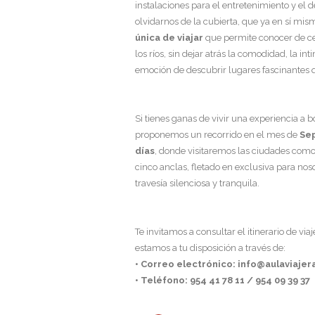
instalaciones para el entretenimiento y el 
olvidarnos de la cubierta, que ya en sí mism
única de viajar
que permite conocer de cerc
los ríos, sin dejar atrás la comodidad, la i
emoción de descubrir lugares fascinantes 
Si tienes ganas de vivir una experiencia a 
proponemos un recorrido en el mes de
Sep
días
, donde visitaremos las ciudades com
cinco anclas, fletado en exclusiva para no
travesía silenciosa y tranquila.
Te invitamos a consultar el itinerario de via
estamos a tu disposición a través de:
• Correo electrónico: info@aulaviaje
• Teléfono: 954 41 78 11 / 954 09 39 37