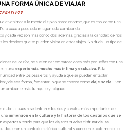
UNA FORMA ÚNICA DE VIAJAR
SCREATIVOS
ele venirnos a la mente el típico barco enorme, que es casi como una
 Pero poco a poco esta imagen está cambiando.
os y cada vez son más conocidos, además, gracias a la cantidad de ríos
os destinos que se pueden visitar en estos viajes. Sin duda, un tipo de
ndiciones de los ríos, se suelen dar embarcaciones más pequeñas con una
te en una
experiencia mucho más íntima y exclusiva.
Esta
munidad entre los pasajeros, y ayuda a que se puedan entablar
ios y de esta forma, fomentar lo que se conoce como
viaje social.
Son
 un ambiente más tranquilo y relajado.
s distinta, pues se adentran n los ríos y canales más importantes de
n una
inmersión en la cultura y la historia de los destinos que se
expertos a bordo para que los viajeros puedan disfrutar de las
 adquieren un contexto histórico, cultural y conocen el patrimonio, lo