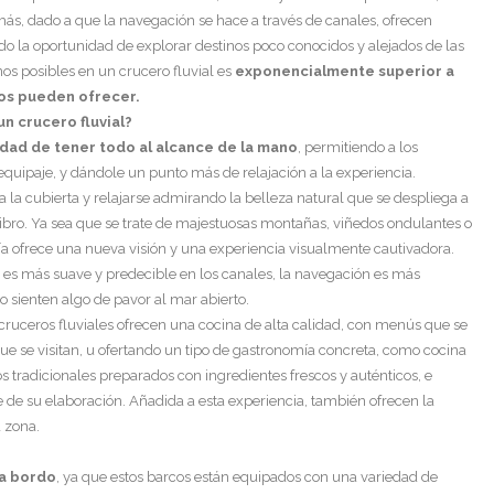
más, dado a que la navegación se hace a través de canales, ofrecen
do la oportunidad de explorar destinos poco conocidos y alejados de las
inos posibles en un crucero fluvial es
exponencialmente superior a
mos pueden ofrecer.
 crucero fluvial?
ad de tener todo al alcance de la mano
, permitiendo a los
equipaje, y dándole un punto más de relajación a la experiencia.
 a la cubierta y relajarse admirando la belleza natural que se despliega a
libro. Ya sea que se trate de majestuosas montañas, viñedos ondulantes o
 día ofrece una nueva visión y una experiencia visualmente cautivadora.
es más suave y predecible en los canales, la navegación es más
 sienten algo de pavor al mar abierto.
s cruceros fluviales ofrecen una cocina de alta calidad, con menús que se
que se visitan, u ofertando un tipo de gastronomía concreta, como cocina
s tradicionales preparados con ingredientes frescos y auténticos, e
 de su elaboración. Añadida a esta experiencia, también ofrecen la
a zona.
 a bordo
, ya que estos barcos están equipados con una variedad de