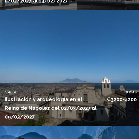
9/02/2027 al 13/02/2027
ITALIA
8 DÍAS
Ilustración y arqueología en el
€3200-4200
Reino de Nápoles del 02/03/2027 al
09/03/2027