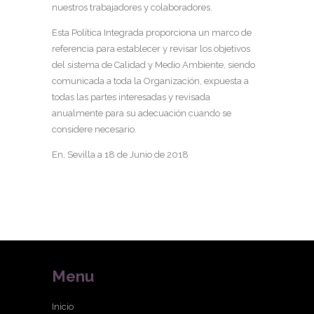
nuestros trabajadores y colaboradores.
Esta Política Integrada proporciona un marco de
referencia para establecer y revisar los objetivos
del sistema de Calidad y Medio Ambiente, siendo
comunicada a toda la Organización, expuesta a
todas las partes interesadas y revisada
anualmente para su adecuación cuando se
considere necesario.
En, Sevilla a 18 de Junio de 2018
Menu
Inicio